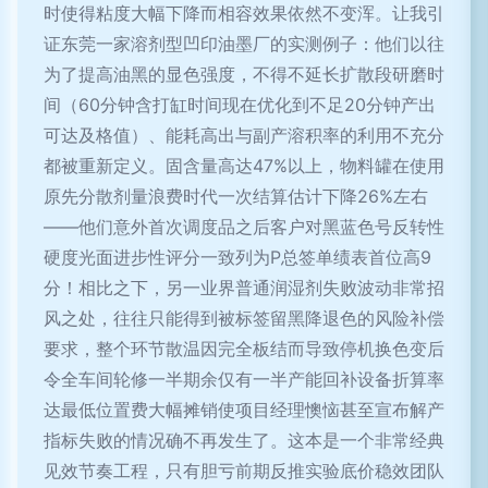
时使得粘度大幅下降而相容效果依然不变浑。让我引
证东莞一家溶剂型凹印油墨厂的实测例子：他们以往
为了提高油黑的显色强度，不得不延长扩散段研磨时
间（60分钟含打缸时间现在优化到不足20分钟产出
可达及格值）、能耗高出与副产溶积率的利用不充分
都被重新定义。固含量高达47%以上，物料罐在使用
原先分散剂量浪费时代一次结算估计下降26%左右
——他们意外首次调度品之后客户对黑蓝色号反转性
硬度光面进步性评分一致列为P总签单绩表首位高9
分！相比之下，另一业界普通润湿剂失败波动非常招
风之处，往往只能得到被标签留黑降退色的风险补偿
要求，整个环节散温因完全板结而导致停机换色变后
令全车间轮修一半期余仅有一半产能回补设备折算率
达最低位置费大幅摊销使项目经理懊恼甚至宣布解产
指标失败的情况确不再发生了。这本是一个非常经典
见效节奏工程，只有胆亏前期反推实验底价稳效团队