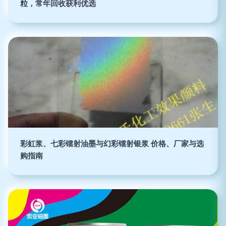
粒，常年回收获利优选
彩虹浆、七彩镭射油墨与幻彩镭射银浆 价格、厂家与选
购指南